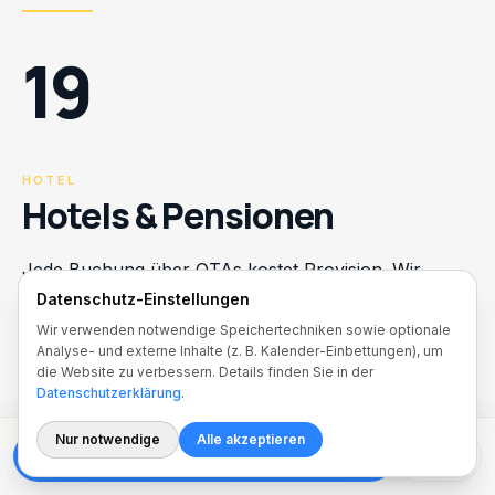
19
HOTEL
Hotels & Pensionen
Jede Buchung über OTAs kostet Provision. Wir
bauen Hotel-Websites, die Atmosphäre und Zimmer
Datenschutz-Einstellungen
hochwertig präsentieren und Gäste direkt zur
Wir verwenden notwendige Speichertechniken sowie optionale
Analyse- und externe Inhalte (z. B. Kalender-Einbettungen), um
Buchung führen – ohne Mittelsmann.
die Website zu verbessern. Details finden Sie in der
Datenschutzerklärung
.
+55%
-20%
4–6 Wo.
Nur notwendige
Alle akzeptieren
Book Strategy Call
Call
MEHR DIREKTBUCHUNGEN
WENIGER OTA-PROVISION
BIS ZUM LAUNCH