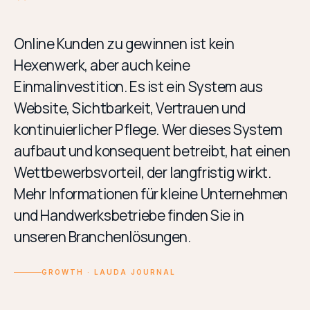
"
Online Kunden zu gewinnen ist kein
Hexenwerk, aber auch keine
Einmalinvestition. Es ist ein System aus
Website, Sichtbarkeit, Vertrauen und
kontinuierlicher Pflege. Wer dieses System
aufbaut und konsequent betreibt, hat einen
Wettbewerbsvorteil, der langfristig wirkt.
Mehr Informationen für kleine Unternehmen
und Handwerksbetriebe finden Sie in
unseren Branchenlösungen.
GROWTH
· LAUDA JOURNAL