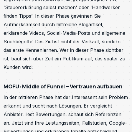
'Steuererklärung selbst machen' oder 'Handwerker
finden Tipps'. In dieser Phase gewinnen Sie
Aufmerksamkeit durch hilfreiche Blogartikel,
erklärende Videos, Social-Media-Posts und allgemeine
Suchbegriffe. Das Ziel ist nicht der Verkauf, sondern
das erste Kennenlernen. Wer in dieser Phase sichtbar
ist, baut sich über Zeit ein Publikum auf, das später zu
Kunden wird.
MOFU: Middle of Funnel – Vertrauen aufbauen
In der mittleren Phase hat der Interessent sein Problem
erkannt und sucht nach Lösungen. Er vergleicht
Anbieter, liest Bewertungen, schaut sich Referenzen
an. Jetzt sind Ihre Leistungsseiten, Fallstudien, Google-
Bewertungen und erklärende Inhalte entscheidend.