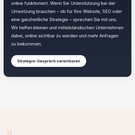
online funktioniert. Wenn Sie Unterstützung bei der
Umsetzung brauchen – ob für Ihre Website, SEO oder
eine ganzheitliche Strategie – sprechen Sie mit uns.
Wir helfen kleinen und mittelständischen Unternehmen
dabei, online sichtbar zu werden und mehr Anfragen
zu bekommen.
Strategie-Gespräch vereinbaren