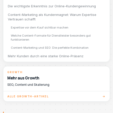
Die wichtigste Erkenntnis zur Online-Kundengewinnung
Content-Marketing als Kundenmagnet: Warum Expertise
Vertrauen schafft
Expertise vor dem Kauf sichtbar machen
Welche Content-Formate für Dienstleister besonders gut
funktionieren
Content-Marketing und SEO: Die perfekte Kombination
Mehr Kunden durch eine starke Online-Präsenz
GROWTH
Mehr aus
Growth
SEO, Content und Skalierung
ALLE
GROWTH
-ARTIKEL
→