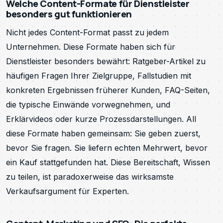
Welche Content-Formate für Dienstleister
besonders gut funktionieren
Nicht jedes Content-Format passt zu jedem
Unternehmen. Diese Formate haben sich für
Dienstleister besonders bewährt: Ratgeber-Artikel zu
häufigen Fragen Ihrer Zielgruppe, Fallstudien mit
konkreten Ergebnissen früherer Kunden, FAQ-Seiten,
die typische Einwände vorwegnehmen, und
Erklärvideos oder kurze Prozessdarstellungen. All
diese Formate haben gemeinsam: Sie geben zuerst,
bevor Sie fragen. Sie liefern echten Mehrwert, bevor
ein Kauf stattgefunden hat. Diese Bereitschaft, Wissen
zu teilen, ist paradoxerweise das wirksamste
Verkaufsargument für Experten.