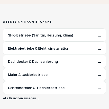
WEBDESIGN NACH BRANCHE
...
SHK-Betriebe (Sanitär, Heizung, Klima)
...
Elektrobetriebe & Elektroinstallation
...
Dachdecker & Dachsanierung
...
Maler & Lackierbetriebe
...
Schreinereien & Tischlerbetriebe
Alle Branchen ansehen ...