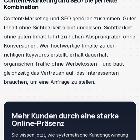
Content-Marketing und SEO: Die perfekte
Kombination
Content-Marketing und SEO gehören zusammen. Guter
Inhalt ohne Sichtbarkeit bleibt ungelesen. Sichtbarkeit
ohne guten Inhalt führt zu hohen Absprungraten ohne
Konversionen. Wer hochwertige Inhalte zu den
richtigen Keywords erstellt, erhält dauerhaft
organischen Traffic ohne Werbekosten – und baut
gleichzeitig das Vertrauen auf, das Interessenten
brauchen, um eine Anfrage zu stellen.
Mehr Kunden durch eine starke
Online-Präsenz
Sie wissen jetzt, wie systematische Kundengewinnung